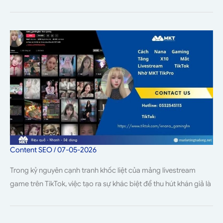
Content SEO
/
07-05-2026
Trong kỷ nguyên cạnh tranh khốc liệt của mảng livestream
game trên TikTok, việc tạo ra sự khác biệt để thu hút khán giả là