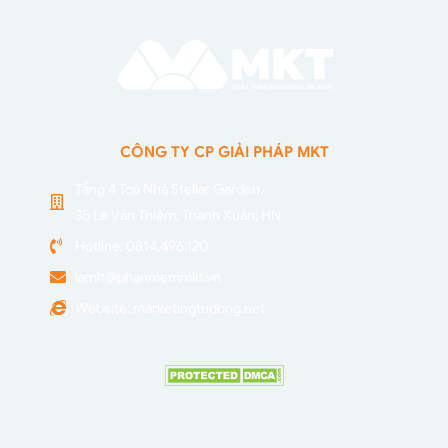
CÔNG TY CP GIẢI PHÁP MKT
Tầng 4 Toà Nhà Stellar Garden,
35 Lê Văn Thiêm, Thanh Xuân, HN
Hotline: 0814.496.120
lamlt@phanmemmkt.vn
Website: marketingtudong.net