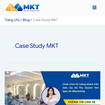
Nhảy
tới
nội
Trang chủ
Blog
Case Study MKT
dung
Case Study MKT