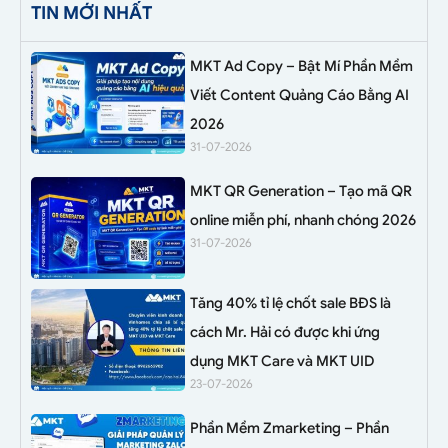
TIN MỚI NHẤT
MKT Ad Copy – Bật Mí Phần Mềm
Viết Content Quảng Cáo Bằng AI
2026
31-07-2026
MKT QR Generation – Tạo mã QR
online miễn phí, nhanh chóng 2026
31-07-2026
Tăng 40% tỉ lệ chốt sale BĐS là
cách Mr. Hải có được khi ứng
dụng MKT Care và MKT UID
23-07-2026
Phần Mềm Zmarketing – Phần