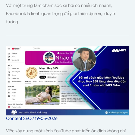
Với một trung tâm chăm sóc xe hơi có nhiều chi nhánh,
Facebook là kênh quan trọng để giới thiệu dịch vụ, duy trì
tương
Content SEO
/
19-05-2026
Việc xây dựng một kênh YouTube phát triển ổn định không chỉ