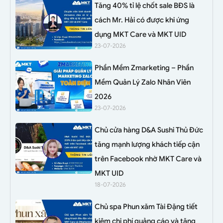
Tăng 40% tỉ lệ chốt sale BĐS là
cách Mr. Hải có được khi ứng
dụng MKT Care và MKT UID
23-07-2026
Phần Mềm Zmarketing – Phần
Mềm Quản Lý Zalo Nhân Viên
2026
23-07-2026
Chủ cửa hàng D&A Sushi Thủ Đức
tăng mạnh lượng khách tiếp cận
trên Facebook nhờ MKT Care và
MKT UID
18-07-2026
Chủ spa Phun xăm Tài Đặng tiết
kiệm chi phí quảng cáo và tăng