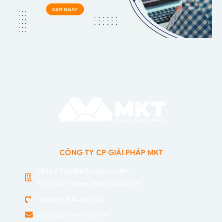
CÔNG TY CP GIẢI PHÁP MKT
Tầng 4 Toà Nhà Stellar Garden,
35 Lê Văn Thiêm, Thanh Xuân, HN
Hotline: 0814.496.120
lamlt@phanmemmkt.vn