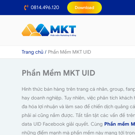
Nhảy
0814.496.120
Download
tới
nội
dung
Trang chủ
Phần Mềm MKT UID
Phần Mềm MKT UID
Hình thức bán hàng trên trang cá nhân, group, fa
hay doanh nghiệp. Tuy nhiên, việc phân tích khác
đa hóa lợi nhuận và làm sao để chiến dịch quảng c
phải ai cũng nắm được. Tất tần tật các vấn đề tr
data UID Facebook giải quyết. Cùng
Phần mềm Ma
những điểm mạnh mà phần mềm này mang tới trong 