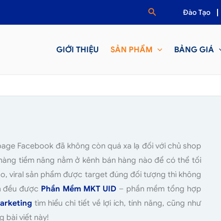
Tìm
Đào Tạo
kiếm
GIỚI THIỆU
SẢN PHẨM
BẢNG GIÁ
npage Facebook đã không còn quá xa lạ đối với chủ shop
h hàng tiềm năng nằm ở kênh bán hàng nào để có thể tối
áo, viral sản phẩm được target đúng đối tượng thì không
ên đều được
Phần Mềm MKT UID
– phần mềm tổng hợp
rketing
tìm hiểu chi tiết về lợi ích, tính năng, cũng như
bài viết này!