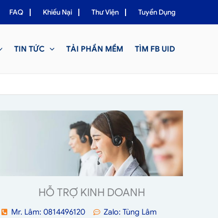
FAQ
Khiếu Nại
Thư Viện
Tuyển Dụng
TIN TỨC
TẢI PHẦN MỀM
TÌM FB UID
HỖ TRỢ KINH DOANH
Mr. Lâm: 0814496120
Zalo: Tùng Lâm