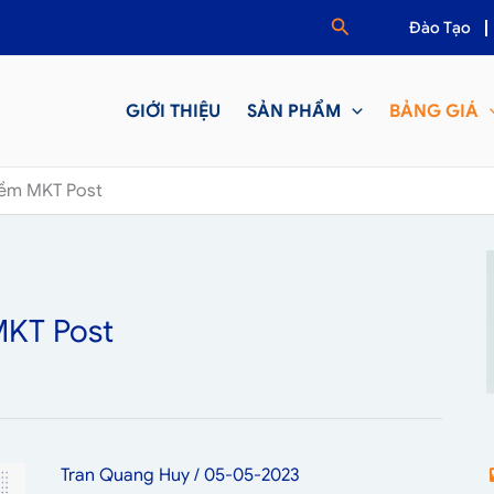
Tìm
Đào Tạo
kiếm
GIỚI THIỆU
SẢN PHẨM
BẢNG GIÁ
ềm MKT Post
KT Post
Tran Quang Huy
/
05-05-2023