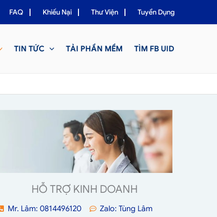
FAQ
Khiếu Nại
Thư Viện
Tuyển Dụng
TIN TỨC
TẢI PHẦN MỀM
TÌM FB UID
HỖ TRỢ KINH DOANH
Mr. Lâm: 0814496120
Zalo: Tùng Lâm