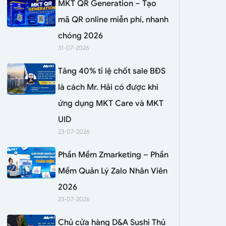
MKT QR Generation – Tạo
mã QR online miễn phí, nhanh
chóng 2026
31-07-2026
Tăng 40% tỉ lệ chốt sale BĐS
là cách Mr. Hải có được khi
ứng dụng MKT Care và MKT
UID
23-07-2026
Phần Mềm Zmarketing – Phần
Mềm Quản Lý Zalo Nhân Viên
2026
23-07-2026
Chủ cửa hàng D&A Sushi Thủ