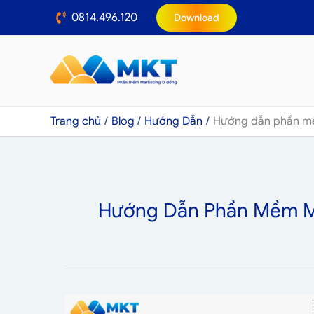
Nhảy
0814.496.120
Download
tới
nội
dung
Trang chủ
Blog
Hướng Dẫn
Hướng dẫn phần m
Hướng Dẫn Phần Mềm M