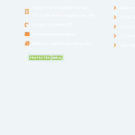
Tầng 4 Toà Nhà Stellar Garden,
Điều K
35 Lê Văn Thiêm, Thanh Xuân, HN
Chính S
Hotline: 0814.496.120
Chính 
lamlt@phanmemmkt.vn
Chính 
Website: marketingtudong.net
Câu Hỏ