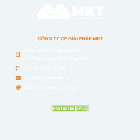
CÔNG TY CP GIẢI PHÁP MKT
Tầng 4 Toà Nhà Stellar Garden,
35 Lê Văn Thiêm, Thanh Xuân, HN
Hotline: 0814.496.120
lamlt@phanmemmkt.vn
Website: marketingtudong.net