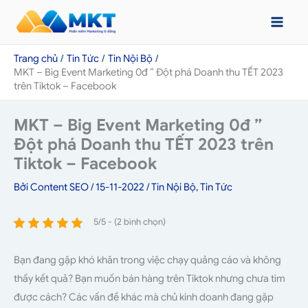
Nhảy
tới
nội
Trang chủ
Tin Tức
Tin Nội Bộ
dung
MKT – Big Event Marketing 0đ ” Đột phá Doanh thu TẾT 2023
trên Tiktok – Facebook
MKT – Big Event Marketing 0đ ”
Đột phá Doanh thu TẾT 2023 trên
Tiktok – Facebook
Bởi
Content SEO
/
15-11-2022
/
Tin Nội Bộ
,
Tin Tức
5/5 - (2 bình chọn)
Bạn đang gặp khó khăn trong việc chạy quảng cáo và không
thấy kết quả? Bạn muốn bán hàng trên Tiktok nhưng chưa tìm
được cách? Các vấn đề khác mà chủ kinh doanh đang gặp