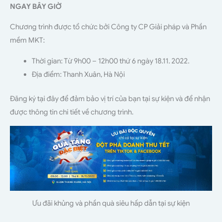
NGAY BÂY GIỜ
Chương trình được tổ chức bởi Công ty CP Giải pháp và Phần
mềm MKT:
Thời gian: Từ 9h00 – 12h00 thứ 6 ngày 18.11. 2022.
Địa điểm: Thanh Xuân, Hà Nội
Đăng ký tại đây để đảm bảo vị trí của bạn tại sự kiện và để nhận
được thông tin chi tiết về chương trình.
Ưu đãi khủng và phần quà siêu hấp dẫn tại sự kiện