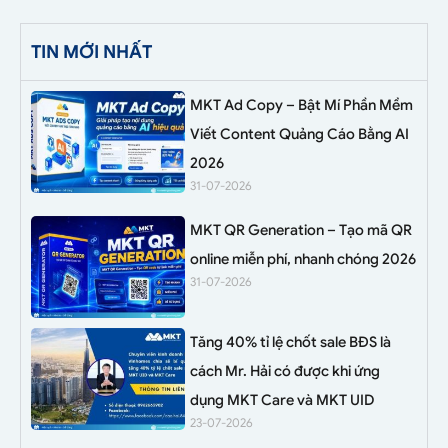
TIN MỚI NHẤT
MKT Ad Copy – Bật Mí Phần Mềm
Viết Content Quảng Cáo Bằng AI
2026
31-07-2026
MKT QR Generation – Tạo mã QR
online miễn phí, nhanh chóng 2026
31-07-2026
Tăng 40% tỉ lệ chốt sale BĐS là
cách Mr. Hải có được khi ứng
dụng MKT Care và MKT UID
23-07-2026