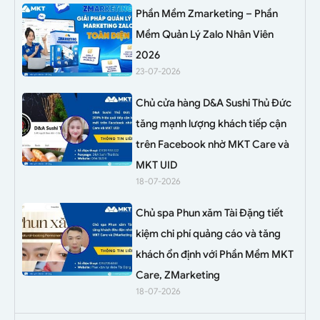
Phần Mềm Zmarketing – Phần
Mềm Quản Lý Zalo Nhân Viên
2026
23-07-2026
Chủ cửa hàng D&A Sushi Thủ Đức
tăng mạnh lượng khách tiếp cận
trên Facebook nhờ MKT Care và
MKT UID
18-07-2026
Chủ spa Phun xăm Tài Đặng tiết
kiệm chi phí quảng cáo và tăng
khách ổn định với Phần Mềm MKT
Care, ZMarketing
18-07-2026