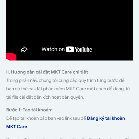
II. Hướng dẫn cài đặt MKT Care chi tiết
Trong phần này, chúng tôi cung cấp quy trình từng bước để
bạn có thể cài đặt phần mềm MKT Care một cách dễ dàng, từ
tải file cài đặt đến kích hoạt bản quyền.
Bước 1: Tạo tài khoản:
Để tạo tài khoản các bạn vào link sau để
Đăng ký t
ài khoản
MKT Care
.