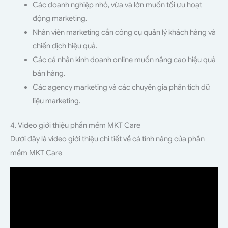
Các doanh nghiệp nhỏ, vừa và lớn muốn tối ưu hoạt
động marketing.
Nhân viên marketing cần công cụ quản lý khách hàng và
chiến dịch hiệu quả.
Các cá nhân kinh doanh online muốn nâng cao hiệu quả
bán hàng.
Các agency marketing và các chuyên gia phân tích dữ
liệu marketing.
4. Video giới thiệu phần mềm MKT Care
Dưới đây là video giới thiệu chi tiết về cá tính năng của phần
mềm MKT Care