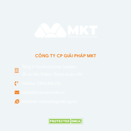
CÔNG TY CP GIẢI PHÁP MKT
Tầng 4 Toà Nhà Stellar Garden,
35 Lê Văn Thiêm, Thanh Xuân, HN
Hotline: 0814.496.120
lamlt@phanmemmkt.vn
Website: marketingtudong.net