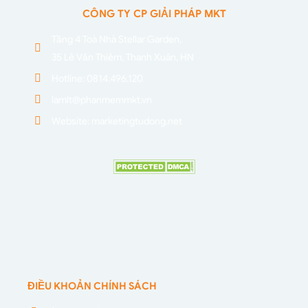
CÔNG TY CP GIẢI PHÁP MKT
Tầng 4 Toà Nhà Stellar Garden,
35 Lê Văn Thiêm, Thanh Xuân, HN
Hotline: 0814.496.120
lamlt@phanmemmkt.vn
Website: marketingtudong.net
ĐIỀU KHOẢN CHÍNH SÁCH