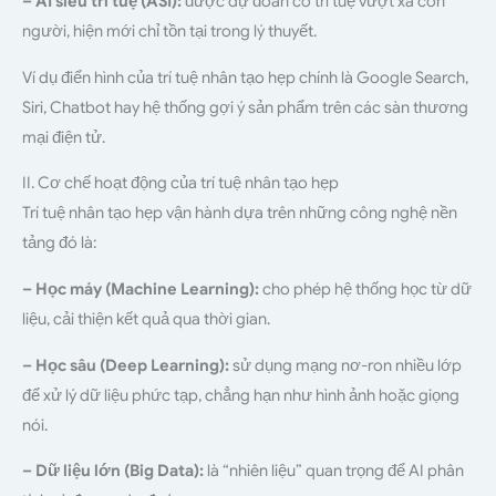
– AI siêu trí tuệ (ASI):
được dự đoán có trí tuệ vượt xa con
người, hiện mới chỉ tồn tại trong lý thuyết.
Ví dụ điển hình của trí tuệ nhân tạo hẹp chính là Google Search,
Siri, Chatbot hay hệ thống gợi ý sản phẩm trên các sàn thương
mại điện tử.
II. Cơ chế hoạt động của trí tuệ nhân tạo hẹp
Trí tuệ nhân tạo hẹp vận hành dựa trên những công nghệ nền
tảng đó là:
– Học máy (Machine Learning):
cho phép hệ thống học từ dữ
liệu, cải thiện kết quả qua thời gian.
– Học sâu (Deep Learning):
sử dụng mạng nơ-ron nhiều lớp
để xử lý dữ liệu phức tạp, chẳng hạn như hình ảnh hoặc giọng
nói.
– Dữ liệu lớn (Big Data):
là “nhiên liệu” quan trọng để AI phân