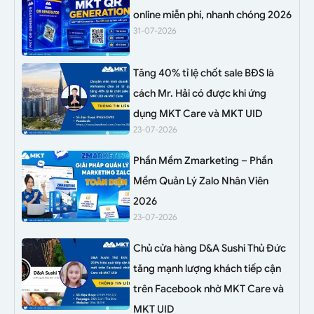
online miễn phí, nhanh chóng 2026
31-07-2026
Tăng 40% tỉ lệ chốt sale BĐS là
cách Mr. Hải có được khi ứng
dụng MKT Care và MKT UID
23-07-2026
Phần Mềm Zmarketing – Phần
Mềm Quản Lý Zalo Nhân Viên
2026
23-07-2026
Chủ cửa hàng D&A Sushi Thủ Đức
tăng mạnh lượng khách tiếp cận
trên Facebook nhờ MKT Care và
MKT UID