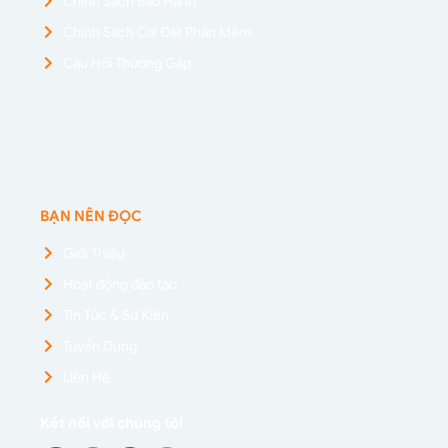
Chính Sách Bảo Hành
Chính Sách Cài Đặt Phần Mềm
Câu Hỏi Thường Gặp
BẠN NÊN ĐỌC
Giới Thiệu
Hoạt động đào tạo
Tin Tức & Sự Kiện
Tuyển Dụng
Liên Hệ
Kết nối với chúng tôi