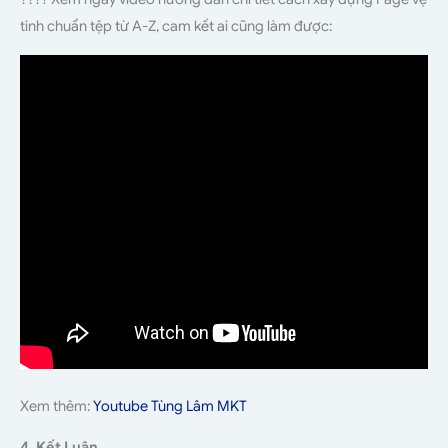
tinh chuẩn tệp từ A-Z, cam kết ai cũng làm được:
Xem thêm:
Youtube Tùng Lâm MKT
4. Kết Luận