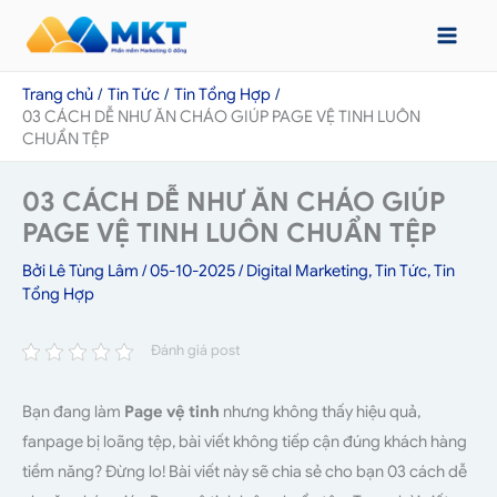
Nhảy
tới
nội
Trang chủ
Tin Tức
Tin Tổng Hợp
dung
03 CÁCH DỄ NHƯ ĂN CHÁO GIÚP PAGE VỆ TINH LUÔN
CHUẨN TỆP
03 CÁCH DỄ NHƯ ĂN CHÁO GIÚP
PAGE VỆ TINH LUÔN CHUẨN TỆP
Bởi
Lê Tùng Lâm
/
05-10-2025
/
Digital Marketing
,
Tin Tức
,
Tin
Tổng Hợp
Đánh giá post
Bạn đang làm
Page vệ tinh
nhưng không thấy hiệu quả,
fanpage bị loãng tệp, bài viết không tiếp cận đúng khách hàng
tiềm năng? Đừng lo! Bài viết này sẽ chia sẻ cho bạn 03 cách dễ