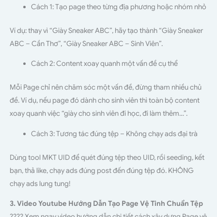
Cách 1: Tạo page theo từng địa phương hoặc nhóm nhỏ
Ví dụ: thay vì “Giày Sneaker ABC”, hãy tạo thành “Giày Sneaker
ABC – Cần Thơ”, “Giày Sneaker ABC – Sinh Viên”.
Cách 2: Content xoay quanh một vấn đề cụ thể
Mỗi Page chỉ nên chăm sóc một vấn đề, đừng tham nhiều chủ
đề. Ví dụ, nếu page đó dành cho sinh viên thì toàn bộ content
xoay quanh việc “giày cho sinh viên đi học, đi làm thêm…”.
Cách 3: Tương tác đúng tệp – Không chạy ads đại trà
Dùng tool MKT UID để quét đúng tệp theo UID, rồi seeding, kết
bạn, thả like, chạy ads đúng post đến đúng tệp đó. KHÔNG
chạy ads lung tung!
3. Video Youtube Hướng Dẫn Tạo Page Vệ Tinh Chuẩn Tệp
???? Xem ngay video hướng dẫn chi tiết cách xây dựng Page vệ