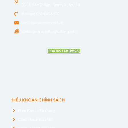
35 Lê Văn Thiêm, Thanh Xuân, HN
Hotline: 0814.496.120
lamlt@phanmemmkt.vn
Website: marketingtudong.net
ĐIỀU KHOẢN CHÍNH SÁCH
Điều Khoản Sử Dụng
Chính Sách Bảo Mật