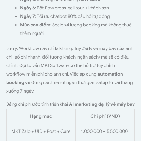
Ngày 6
: Bật flow cross-sell tour + khách sạn
Ngày 7
: Tối ưu chatbot 80% câu hỏi tự động
Mùa cao điểm
: Scale x4 lượng booking mà không thuê
thêm người
Lưu ý: Workflow này chỉ là khung. Tuỳ đại lý vé máy bay của anh
chị (số chi nhánh, đối tượng khách, ngân sách) mà sẽ có điều
chỉnh. Đội tư vấn MKTSoftware có thể hỗ trợ tuỳ chỉnh
workflow miễn phí cho anh chị. Việc áp dụng
automation
booking vé
đúng cách sẽ rút ngắn thời gian setup từ vài tháng
xuống 7 ngày.
Bảng chi phí ước tính triển khai
AI marketing đại lý vé máy bay
Hạng mục
Chi phí (VND)
MKT Zalo + UID + Post + Care
4.000.000 – 5.500.000