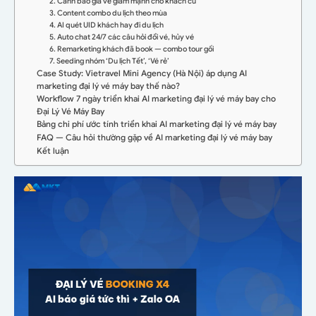
2. Cảnh báo giá vé giảm mạnh cho khách cũ
3. Content combo du lịch theo mùa
4. AI quét UID khách hay đi du lịch
5. Auto chat 24/7 các câu hỏi đổi vé, hủy vé
6. Remarketing khách đã book — combo tour gối
7. Seeding nhóm ‘Du lịch Tết’, ‘Vé rẻ’
Case Study: Vietravel Mini Agency (Hà Nội) áp dụng AI
marketing đại lý vé máy bay thế nào?
Workflow 7 ngày triển khai AI marketing đại lý vé máy bay cho
Đại Lý Vé Máy Bay
Bảng chi phí ước tính triển khai AI marketing đại lý vé máy bay
FAQ — Câu hỏi thường gặp về AI marketing đại lý vé máy bay
Kết luận