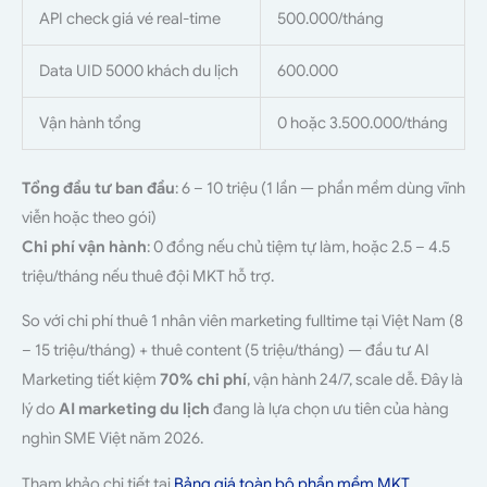
API check giá vé real-time
500.000/tháng
Data UID 5000 khách du lịch
600.000
Vận hành tổng
0 hoặc 3.500.000/tháng
Tổng đầu tư ban đầu
: 6 – 10 triệu (1 lần — phần mềm dùng vĩnh
viễn hoặc theo gói)
Chi phí vận hành
: 0 đồng nếu chủ tiệm tự làm, hoặc 2.5 – 4.5
triệu/tháng nếu thuê đội MKT hỗ trợ.
So với chi phí thuê 1 nhân viên marketing fulltime tại Việt Nam (8
– 15 triệu/tháng) + thuê content (5 triệu/tháng) — đầu tư AI
Marketing tiết kiệm
70% chi phí
, vận hành 24/7, scale dễ. Đây là
lý do
AI marketing du lịch
đang là lựa chọn ưu tiên của hàng
nghìn SME Việt năm 2026.
Tham khảo chi tiết tại
Bảng giá toàn bộ phần mềm MKT
.