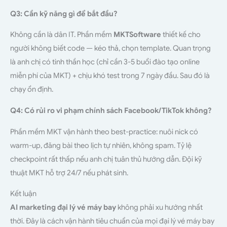
Q3: Cần kỹ năng gì để bắt đầu?
Không cần là dân IT. Phần mềm
MKTSoftware
thiết kế cho
người không biết code — kéo thả, chọn template. Quan trọng
là anh chị có tinh thần học (chỉ cần 3-5 buổi đào tạo online
miễn phí của MKT) + chịu khó test trong 7 ngày đầu. Sau đó là
chạy ổn định.
Q4: Có rủi ro vi phạm chính sách Facebook/TikTok không?
Phần mềm MKT vận hành theo best-practice: nuôi nick có
warm-up, đăng bài theo lịch tự nhiên, không spam. Tỷ lệ
checkpoint rất thấp nếu anh chị tuân thủ hướng dẫn. Đội kỹ
thuật MKT hỗ trợ 24/7 nếu phát sinh.
Kết luận
AI marketing đại lý vé máy bay
không phải xu hướng nhất
thời. Đây là cách vận hành tiêu chuẩn của mọi đại lý vé máy bay