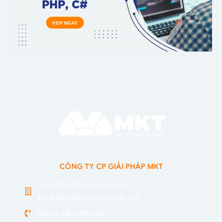
CÔNG TY CP GIẢI PHÁP MKT
Tầng 4 Toà Nhà Stellar Garden,
35 Lê Văn Thiêm, Thanh Xuân, HN
Hotline: 0814.496.120