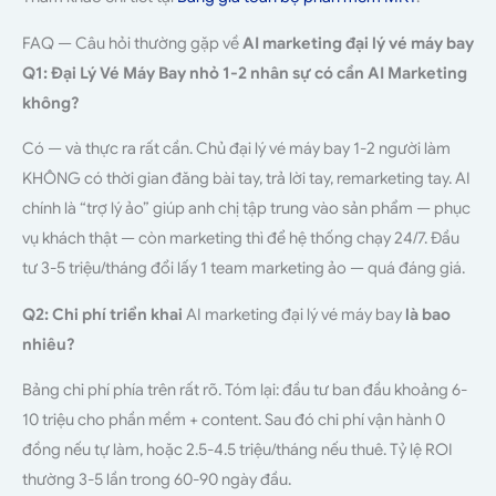
FAQ — Câu hỏi thường gặp về
AI marketing đại lý vé máy bay
Q1: Đại Lý Vé Máy Bay nhỏ 1-2 nhân sự có cần AI Marketing
không?
Có — và thực ra rất cần. Chủ đại lý vé máy bay 1-2 người làm
KHÔNG có thời gian đăng bài tay, trả lời tay, remarketing tay. AI
chính là “trợ lý ảo” giúp anh chị tập trung vào sản phẩm — phục
vụ khách thật — còn marketing thì để hệ thống chạy 24/7. Đầu
tư 3-5 triệu/tháng đổi lấy 1 team marketing ảo — quá đáng giá.
Q2: Chi phí triển khai
AI marketing đại lý vé máy bay
là bao
nhiêu?
Bảng chi phí phía trên rất rõ. Tóm lại: đầu tư ban đầu khoảng 6-
10 triệu cho phần mềm + content. Sau đó chi phí vận hành 0
đồng nếu tự làm, hoặc 2.5-4.5 triệu/tháng nếu thuê. Tỷ lệ ROI
thường 3-5 lần trong 60-90 ngày đầu.