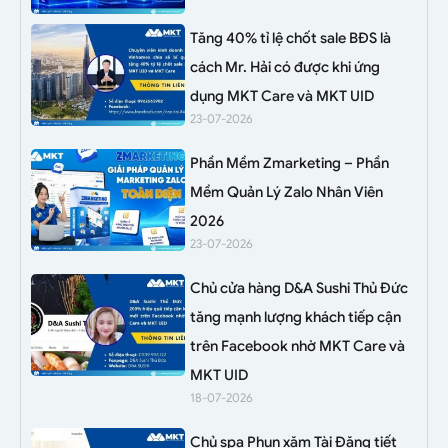
Tăng 40% tỉ lệ chốt sale BĐS là
cách Mr. Hải có được khi ứng
dụng MKT Care và MKT UID
23-07-2026
Phần Mềm Zmarketing – Phần
Mềm Quản Lý Zalo Nhân Viên
2026
23-07-2026
Chủ cửa hàng D&A Sushi Thủ Đức
tăng mạnh lượng khách tiếp cận
trên Facebook nhờ MKT Care và
MKT UID
18-07-2026
Chủ spa Phun xăm Tài Đặng tiết