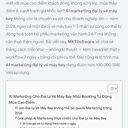
mệt với mùa cao điểm khách đông không xử lý kịp, mùa thấp
điểm ế, cạnh tranh giá khốc liệt?
AI marketing đại lý vé máy
bay
không còn là chuyện xa vời cho doanh nghiệp lớn — năm
2026, ngay cả một đại lý vé máy bay 1-3 nhân sự cũng có thể tự
động hoá toàn bộ phễu marketing, vận hành 24/7 mà không
cần thuê thêm người. Bài viết này,
MKTSoftware
sẽ chia sẻ
thẳng cách triển khai — không lý thuyết — kèm case Việt thật +
workflow 7 ngày + bảng chi phí cụ thể. Đây cũng là lộ trình mà
AI marketing đại lý vé máy bay
đang được hơn 100.000 SME
Việt áp dụng.
AI Marketing Cho Đại Lý Vé Máy Bay Nhỏ: Booking Tự Động
Mùa Cao Điểm
Vì sao Đại Lý Vé Máy Bay không thể bỏ qua AI Marketing trong
2026
7 Giải pháp AI Marketing thực chiến cho Đại Lý Vé Máy Bay
1. AI báo giá vé tự động theo route + ngày