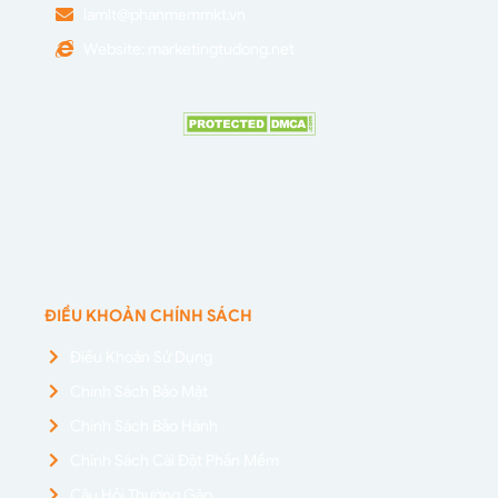
lamlt@phanmemmkt.vn
Website: marketingtudong.net
ĐIỀU KHOẢN CHÍNH SÁCH
Điều Khoản Sử Dụng
Chính Sách Bảo Mật
Chính Sách Bảo Hành
Chính Sách Cài Đặt Phần Mềm
Câu Hỏi Thường Gặp