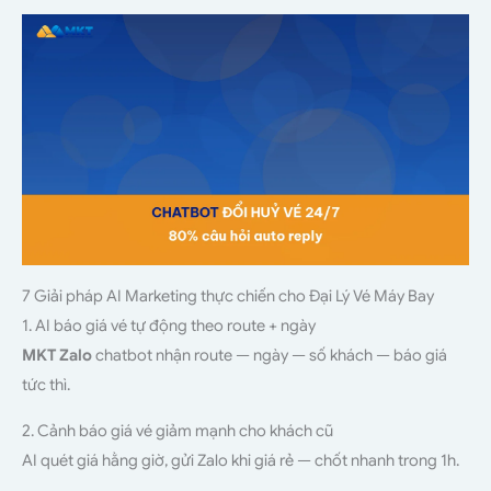
7 Giải pháp AI Marketing thực chiến cho Đại Lý Vé Máy Bay
1. AI báo giá vé tự động theo route + ngày
MKT Zalo
chatbot nhận route — ngày — số khách — báo giá
tức thì.
2. Cảnh báo giá vé giảm mạnh cho khách cũ
AI quét giá hằng giờ, gửi Zalo khi giá rẻ — chốt nhanh trong 1h.