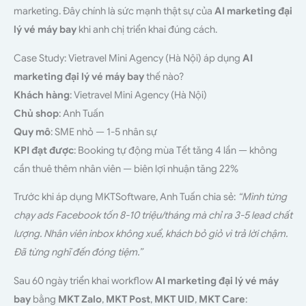
marketing. Đây chính là sức mạnh thật sự của
AI marketing đại
lý vé máy bay
khi anh chị triển khai đúng cách.
Case Study: Vietravel Mini Agency (Hà Nội) áp dụng
AI
marketing đại lý vé máy bay
thế nào?
Khách hàng
: Vietravel Mini Agency (Hà Nội)
Chủ shop
: Anh Tuấn
Quy mô
: SME nhỏ — 1-5 nhân sự
KPI đạt được
: Booking tự động mùa Tết tăng 4 lần — không
cần thuê thêm nhân viên — biên lợi nhuận tăng 22%
Trước khi áp dụng MKTSoftware, Anh Tuấn chia sẻ:
“Mình từng
chạy ads Facebook tốn 8-10 triệu/tháng mà chỉ ra 3-5 lead chất
lượng. Nhân viên inbox không xuể, khách bỏ giỏ vì trả lời chậm.
Đã từng nghĩ đến đóng tiệm.”
Sau 60 ngày triển khai workflow
AI marketing đại lý vé máy
bay
bằng
MKT Zalo
,
MKT Post
,
MKT UID
,
MKT Care
: