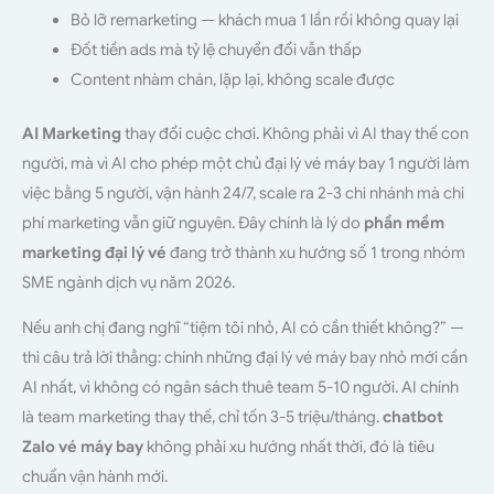
Bỏ lỡ remarketing — khách mua 1 lần rồi không quay lại
Đốt tiền ads mà tỷ lệ chuyển đổi vẫn thấp
Content nhàm chán, lặp lại, không scale được
AI Marketing
thay đổi cuộc chơi. Không phải vì AI thay thế con
người, mà vì AI cho phép một chủ đại lý vé máy bay 1 người làm
việc bằng 5 người, vận hành 24/7, scale ra 2-3 chi nhánh mà chi
phí marketing vẫn giữ nguyên. Đây chính là lý do
phần mềm
marketing đại lý vé
đang trở thành xu hướng số 1 trong nhóm
SME ngành dịch vụ năm 2026.
Nếu anh chị đang nghĩ “tiệm tôi nhỏ, AI có cần thiết không?” —
thì câu trả lời thẳng: chính những đại lý vé máy bay nhỏ mới cần
AI nhất, vì không có ngân sách thuê team 5-10 người. AI chính
là team marketing thay thế, chỉ tốn 3-5 triệu/tháng.
chatbot
Zalo vé máy bay
không phải xu hướng nhất thời, đó là tiêu
chuẩn vận hành mới.