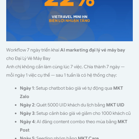
Workflow 7 ngày triển khai
AI marketing đại lý vé máy bay
cho Đại Lý Vé Máy Bay
Anh chị không cần làm cùng lúc 7 việc. Chia thành 7 ngày —
mỗi ngày 1 việc cụ thể — sau 1 tuần là có hệ thống chạy:
Ngày 1
: Setup chatbot báo giá vé tự động qua
MKT
Zalo
Ngày 2
: Quét 5000 UID khách du lịch bằng
MKT UID
Ngày 3
: Setup cảnh báo giá vé giảm cho 1000 khách cũ
Ngày 4
: AI đăng content combo theo mùa bằng
MKT
Post
Ngày 5
: Seeding nhóm bằng
MKT Care