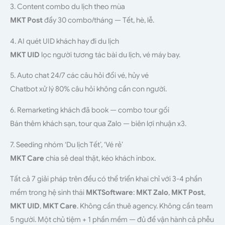
3. Content combo du lịch theo mùa
MKT Post
đẩy 30 combo/tháng — Tết, hè, lễ.
4. AI quét UID khách hay đi du lịch
MKT UID
lọc người tương tác bài du lịch, vé máy bay.
5. Auto chat 24/7 các câu hỏi đổi vé, hủy vé
Chatbot xử lý 80% câu hỏi không cần con người.
6. Remarketing khách đã book — combo tour gối
Bán thêm khách sạn, tour qua Zalo — biên lợi nhuận x3.
7. Seeding nhóm ‘Du lịch Tết’, ‘Vé rẻ’
MKT Care
chia sẻ deal thật, kéo khách inbox.
Tất cả 7 giải pháp trên đều có thể triển khai chỉ với 3-4 phần
mềm trong hệ sinh thái
MKTSoftware
:
MKT Zalo
,
MKT Post
,
MKT UID
,
MKT Care
. Không cần thuê agency. Không cần team
5 người. Một chủ tiệm + 1 phần mềm — đủ để vận hành cả phễu