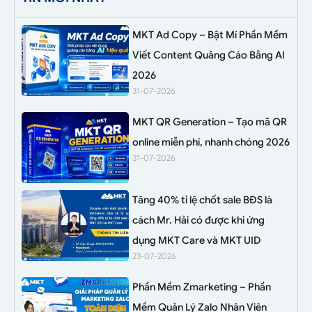
MKT Ad Copy – Bật Mí Phần Mềm
Viết Content Quảng Cáo Bằng AI
2026
31-07-2026
MKT QR Generation – Tạo mã QR
online miễn phí, nhanh chóng 2026
31-07-2026
Tăng 40% tỉ lệ chốt sale BĐS là
cách Mr. Hải có được khi ứng
dụng MKT Care và MKT UID
23-07-2026
Phần Mềm Zmarketing – Phần
Mềm Quản Lý Zalo Nhân Viên