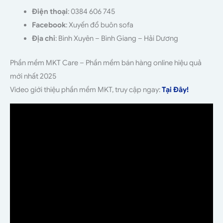
Điện thoại
: 0384 606 745
Facebook
: Xuyến đổ buôn sofa
Địa chỉ
: Bình Xuyên – Bình Giang – Hải Dương
Phần mềm MKT Care – Phần mềm bán hàng online hiệu quả
mới nhất 2025
Video giới thiệu phần mềm MKT, truy cập ngay:
Tại Đây!