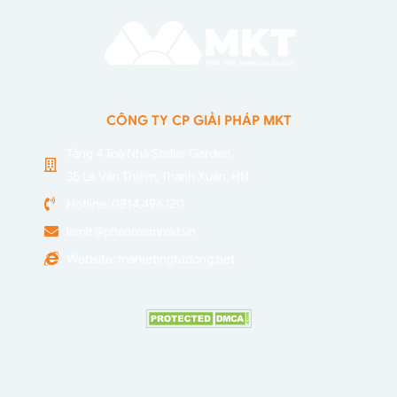
CÔNG TY CP GIẢI PHÁP MKT
Tầng 4 Toà Nhà Stellar Garden,
35 Lê Văn Thiêm, Thanh Xuân, HN
Hotline: 0814.496.120
lamlt@phanmemmkt.vn
Website: marketingtudong.net