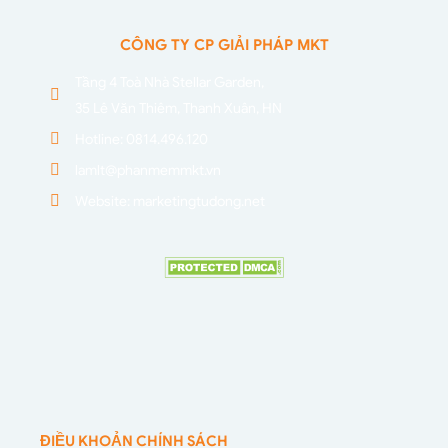
CÔNG TY CP GIẢI PHÁP MKT
Tầng 4 Toà Nhà Stellar Garden,
35 Lê Văn Thiêm, Thanh Xuân, HN
Hotline: 0814.496.120
lamlt@phanmemmkt.vn
Website: marketingtudong.net
ĐIỀU KHOẢN CHÍNH SÁCH