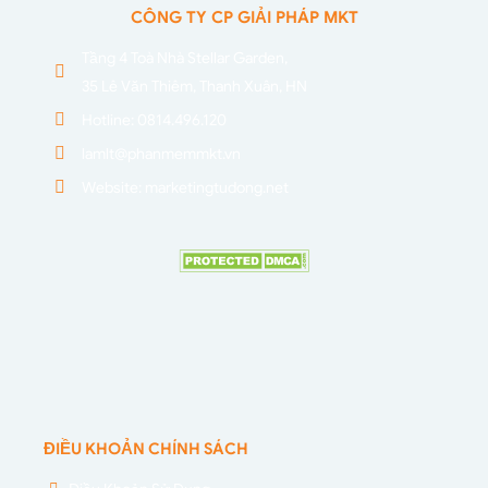
CÔNG TY CP GIẢI PHÁP MKT
Tầng 4 Toà Nhà Stellar Garden,
35 Lê Văn Thiêm, Thanh Xuân, HN
Hotline: 0814.496.120
lamlt@phanmemmkt.vn
Website: marketingtudong.net
ĐIỀU KHOẢN CHÍNH SÁCH