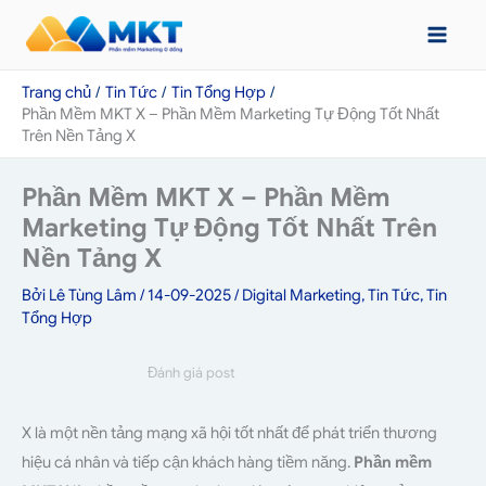
Nhảy
tới
nội
Trang chủ
Tin Tức
Tin Tổng Hợp
dung
Phần Mềm MKT X – Phần Mềm Marketing Tự Động Tốt Nhất
Trên Nền Tảng X
Phần Mềm MKT X – Phần Mềm
Marketing Tự Động Tốt Nhất Trên
Nền Tảng X
Bởi
Lê Tùng Lâm
/
14-09-2025
/
Digital Marketing
,
Tin Tức
,
Tin
Tổng Hợp
Đánh giá post
X là một nền tảng mạng xã hội tốt nhất để phát triển thương
hiệu cá nhân và tiếp cận khách hàng tiềm năng.
Phần mềm