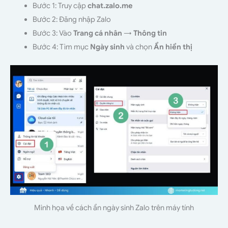
Bước 1: Truy cập
chat.zalo.me
Bước 2: Đăng nhập Zalo
Bước 3: Vào
Trang cá nhân
→
Thông tin
Bước 4: Tìm mục
Ngày sinh
và chọn
Ẩn hiển thị
Minh họa về cách ẩn ngày sinh Zalo trên máy tính