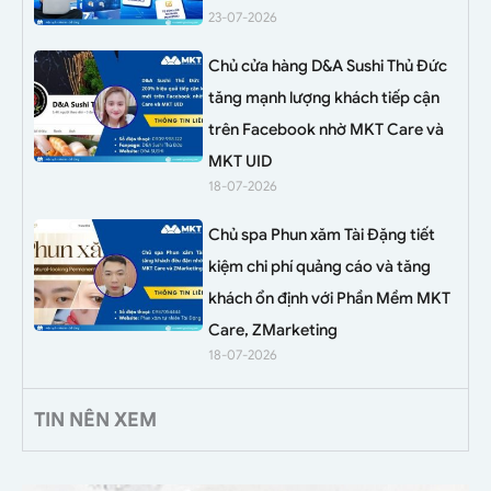
23-07-2026
Chủ cửa hàng D&A Sushi Thủ Đức
tăng mạnh lượng khách tiếp cận
trên Facebook nhờ MKT Care và
MKT UID
18-07-2026
Chủ spa Phun xăm Tài Đặng tiết
kiệm chi phí quảng cáo và tăng
khách ổn định với Phần Mềm MKT
Care, ZMarketing
18-07-2026
TIN NÊN XEM