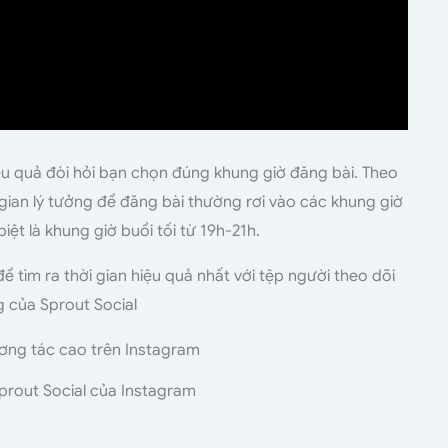
u quả đòi hỏi bạn chọn đúng khung giờ đăng bài. Theo
 gian lý tưởng để đăng bài thường rơi vào các khung giờ
iệt là khung giờ buổi tối từ 19h-21h.
 tìm ra thời gian hiệu quả nhất với tệp người theo dõi
 của Sprout Social
prout Social của Instagram