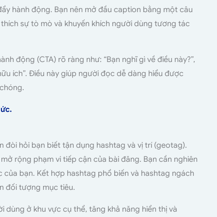
c đẩy hành động. Bạn nên mở đầu caption bằng một câu
 thích sự tò mò và khuyến khích người dùng tương tác
hành động (CTA) rõ ràng như: “Bạn nghĩ gì về điều này?”,
y hữu ích”. Điều này giúp người đọc dễ dàng hiểu được
 chóng.
tức.
đòi hỏi bạn biết tận dụng hashtag và vị trí (geotag).
ệc mở rộng phạm vi tiếp cận của bài đăng. Bạn cần nghiên
ực của bạn. Kết hợp hashtag phổ biến và hashtag ngách
n đối tượng mục tiêu.
ười dùng ở khu vực cụ thể, tăng khả năng hiển thị và