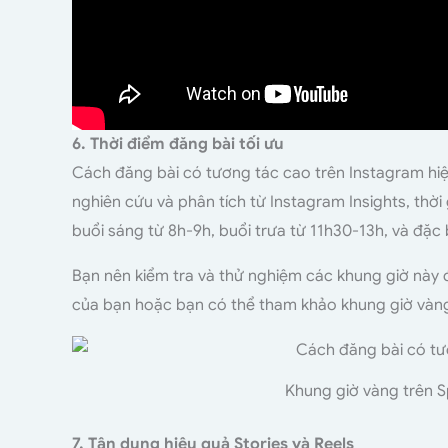
6. Thời điểm đăng bài tối ưu
Cách đăng bài có tương tác cao trên Instagram hiệ
nghiên cứu và phân tích từ Instagram Insights, thời
buổi sáng từ 8h-9h, buổi trưa từ 11h30-13h, và đặc b
Bạn nên kiểm tra và thử nghiệm các khung giờ này để
của bạn hoặc bạn có thể tham khảo khung giờ vàng
Khung giờ vàng trên S
7. Tận dụng hiệu quả Stories và Reels