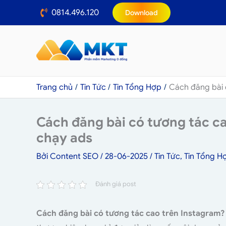
Nhảy
0814.496.120
Download
tới
nội
dung
Trang chủ
Tin Tức
Tin Tổng Hợp
Cách đăng bài 
Cách đăng bài có tương tác c
chạy ads
Bởi
Content SEO
/
28-06-2025
/
Tin Tức
,
Tin Tổng H
Đánh giá post
Cách đăng bài có tương tác cao trên Instagram?