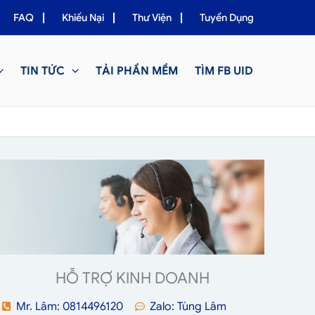
FAQ
Khiếu Nại
Thư Viện
Tuyển Dụng
TIN TỨC
TẢI PHẦN MỀM
TÌM FB UID
HỖ TRỢ KINH DOANH
Mr. Lâm: 0814496120
Zalo: Tùng Lâm