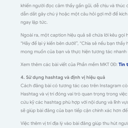
khiến người đọc cảm thấy gần gũi, dễ chịu và thú
dẫn dắt gây chú ý hoặc một câu hỏi gợi mở để kích
ngay lập tức.
Ngoài ra, một caption hiệu quả sẽ chứa lời kêu gọi 
“Hãy để lại ý kiến bên dưới!”, “Chia sẻ nếu bạn thấ
mong muốn của bạn và thực hiện tương tác nhanh
Xem thêm các bài viết của Phần mềm MKT 0Đ:
Tin 
4. Sử dụng hashtag và định vị hiệu quả
Cách đăng bài có tương tác cao trên Instagram còn 
Hashtag và vị trí đóng vai trò quan trọng trong vi
cứu kỹ các hashtag phù hợp với nội dung và lĩnh v
sẽ giúp bài đăng của bạn tiếp cận chính xác hơn đế
Việc thêm vị trí địa lý vào bài đăng giúp thu hút ng