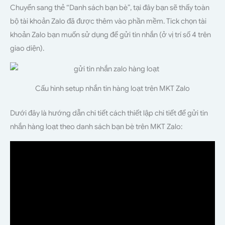
Chuyển sang thẻ “Danh sách bạn bè”, tại đây bạn sẽ thấy toàn
bộ tài khoản Zalo đã được thêm vào phần mềm. Tick chọn tài
khoản Zalo bạn muốn sử dụng để gửi tin nhắn (ở vị trí số 4 trên
giao diện).
Cấu hình setup nhắn tin hàng loạt trên MKT Zalo
Dưới đây là hướng dẫn chi tiết cách thiết lập chi tiết để gửi tin
nhắn hàng loạt theo danh sách bạn bè trên MKT Zalo: