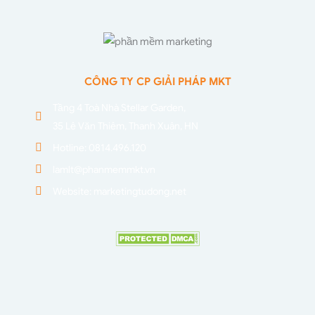
CÔNG TY CP GIẢI PHÁP MKT
Tầng 4 Toà Nhà Stellar Garden,
35 Lê Văn Thiêm, Thanh Xuân, HN
Hotline: 0814.496.120
lamlt@phanmemmkt.vn
Website: marketingtudong.net