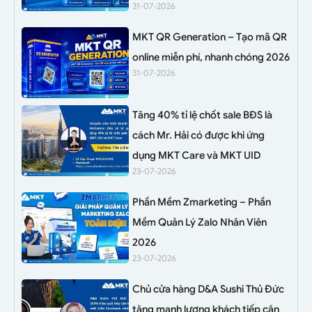
31-07-2026
MKT QR Generation – Tạo mã QR
online miễn phí, nhanh chóng 2026
31-07-2026
Tăng 40% tỉ lệ chốt sale BĐS là
cách Mr. Hải có được khi ứng
dụng MKT Care và MKT UID
23-07-2026
Phần Mềm Zmarketing – Phần
Mềm Quản Lý Zalo Nhân Viên
2026
23-07-2026
Chủ cửa hàng D&A Sushi Thủ Đức
tăng mạnh lượng khách tiếp cận