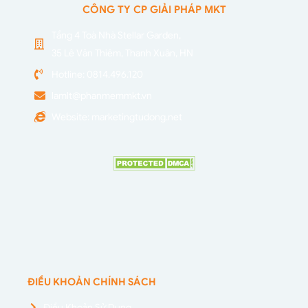
CÔNG TY CP GIẢI PHÁP MKT
Tầng 4 Toà Nhà Stellar Garden,
35 Lê Văn Thiêm, Thanh Xuân, HN
Hotline: 0814.496.120
lamlt@phanmemmkt.vn
Website: marketingtudong.net
ĐIỀU KHOẢN CHÍNH SÁCH
Điều Khoản Sử Dụng