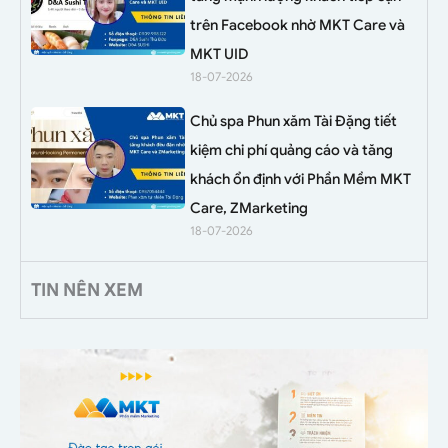
trên Facebook nhờ MKT Care và
MKT UID
18-07-2026
Chủ spa Phun xăm Tài Đặng tiết
kiệm chi phí quảng cáo và tăng
khách ổn định với Phần Mềm MKT
Care, ZMarketing
18-07-2026
TIN NÊN XEM