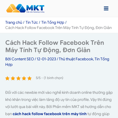
Nhảy
tới
nội
Trang chủ
Tin Tức
Tin Tổng Hợp
dung
Cách Hack Follow Facebook Trên Máy Tính Tự Động, Đơn Giản
Cách Hack Follow Facebook Trên
Máy Tính Tự Động, Đơn Giản
Bởi
Content SEO
/
12-01-2023
/
Thủ thuật Facebook
,
Tin Tổng
Hợp
5/5 - (1 bình chọn)
Đối với các newbie mới vào nghề kinh doanh online thường gặp
khó khăn trong việc làm tăng độ uy tín của profile. Vậy thì đừng
vội lướt qua bài viết này. Bởi Phần mềm MKT sẽ hướng dẫn cho
bạn
cách hack follow facebook trên máy tính
tự động giúp