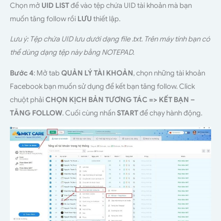
Chọn mở
UID LIST
để vào tệp chứa UID tài khoản mà bạn
muốn tăng follow rồi
LƯU
thiết lập.
Lưu ý: Tệp chứa UID lưu dưới dạng file .txt. Trên máy tính bạn có
thể dùng dạng tệp này bằng NOTEPAD.
Bước 4
: Mở tab
QUẢN LÝ TÀI KHOẢN
, chọn những tài khoản
Facebook bạn muốn sử dụng để kết bạn tăng follow. Click
chuột phải
CHỌN KỊCH BẢN TƯƠNG TÁC => KẾT BẠN –
TĂNG FOLLOW
. Cuối cùng nhấn
START
để chạy hành động.