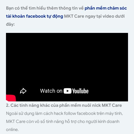
Bạn có thể tìm hiểu thêm thông tin về
phần mềm chăm sóc
tài khoản facebook tự động
MKT Care ngay tại video dưới
đây:
2. Các tính năng khác của phần mềm nuôi nick MKT Care
Ngoài sử dụng làm cách hack follow facebook trên máy tính,
MKT Care còn vô số tính năng hỗ trợ cho người kinh doanh
online.