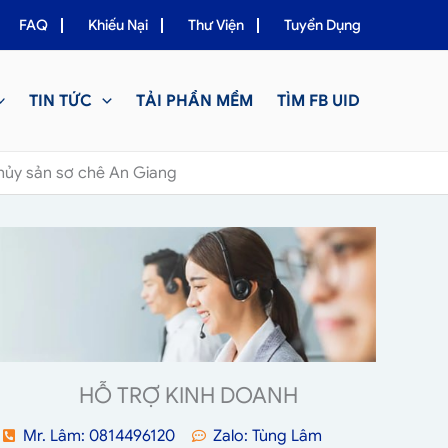
FAQ
Khiếu Nại
Thư Viện
Tuyển Dụng
TIN TỨC
TẢI PHẦN MỀM
TÌM FB UID
hủy sản sơ chê An Giang
HỖ TRỢ KINH DOANH
Mr. Lâm: 0814496120
Zalo: Tùng Lâm