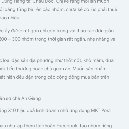
hế Dũng Hằng tại Châu Đốc. Chị kể rằng mỗi lần muốn
i đăng từng bài lên các nhóm, chưa kể có lúc phải thuê
bao nhiêu.
c ấy được rút gọn chỉ còn trong vài thao tác đơn giản.
n 200 – 300 nhóm trong thời gian rất ngắn, nhẹ nhàng và
ác loại đặc sản địa phương như thốt nốt, khô mắm, dưa
 mối, tiểu thương hoặc chủ quán ăn. Muốn sản phẩm
 xuất hiện đều đặn trong các cộng đồng mua bán trên
tăng X10 hiệu quả kinh doanh nhờ ứng dụng MKT Post
nhau như lập thêm tài khoản Facebook, tạo nhóm riêng