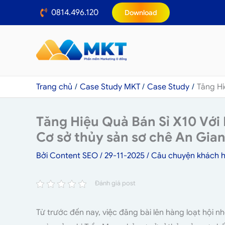
Nhảy
0814.496.120
Download
tới
nội
dung
Trang chủ
Case Study MKT
Case Study
Tăng Hi
Tăng Hiệu Quả Bán Sỉ X10 Với
Cơ sở thủy sản sơ chê An Gia
Bởi
Content SEO
/
29-11-2025
/
Câu chuyện khách 
Đánh giá post
Từ trước đến nay, việc đăng bài lên hàng loạt hội n