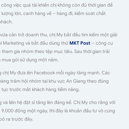
 công việc quá tải khiến chị không còn đủ thời gian để
 lượng lớn, canh hàng về – hàng đi, kiểm soát chất
 khách.
 vừa cản trở doanh thu, chị My bắt đầu tìm kiếm một giải
ol Marketing và bắt đầu dùng thử
MKT Post
– công cụ
 tham gia nhóm theo tệp mục tiêu. Sau thời gian trải
nh mua gói sử dụng một năm.
ng chị My đưa lên Facebook mỗi ngày tăng mạnh. Các
à hàng trăm hội nhóm tại khu vực An Giang theo đúng
ên tục trước mắt khách hàng tiềm năng.
g và liên hệ đặt sỉ tăng lên đáng kể. Chị My cho rằng với
n 9.000 đồng một ngày, thì đây là khoản đầu tư vô cùng
 bỏ ra trước đây.