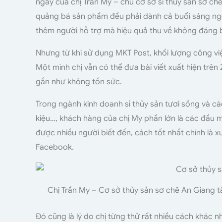
ngày của chị Trần My – chủ cơ sở sỉ thủy sản sơ c
quảng bá sản phẩm đều phải dành cả buổi sáng ngồ
thêm người hỗ trợ mà hiệu quả thu về không đáng 
Nhưng từ khi sử dụng MKT Post, khối lượng công việ
Một mình chị vẫn có thể đưa bài viết xuất hiện trê
gần như không tốn sức.
Trong ngành kinh doanh sỉ thủy sản tươi sống và c
kiệu…, khách hàng của chị My phần lớn là các đầu
được nhiều người biết đến, cách tốt nhất chính là
Facebook.
Chị Trần My – Cơ sở thủy sản sơ chê An Giang 
Đó cũng là lý do chị từng thử rất nhiều cách khác 