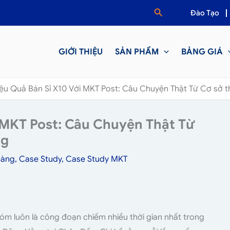
Tìm
Đào Tạo
kiếm
GIỚI THIỆU
SẢN PHẨM
BẢNG GIÁ
ệu Quả Bán Sỉ X10 Với MKT Post: Câu Chuyện Thật Từ Cơ sở t
 MKT Post: Câu Chuyện Thật Từ
ng
hàng
,
Case Study
,
Case Study MKT
hóm luôn là công đoạn chiếm nhiều thời gian nhất trong