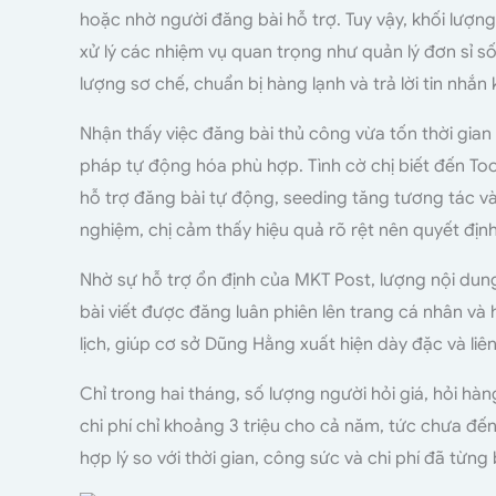
hoặc nhờ người đăng bài hỗ trợ. Tuy vậy, khối lượng
xử lý các nhiệm vụ quan trọng như quản lý đơn sỉ số
lượng sơ chế, chuẩn bị hàng lạnh và trả lời tin nhắn
Nhận thấy việc đăng bài thủ công vừa tốn thời gian
pháp tự động hóa phù hợp. Tình cờ chị biết đến To
hỗ trợ đăng bài tự động, seeding tăng tương tác và
nghiệm, chị cảm thấy hiệu quả rõ rệt nên quyết đị
Nhờ sự hỗ trợ ổn định của MKT Post, lượng nội du
bài viết được đăng luân phiên lên trang cá nhân v
lịch, giúp cơ sở Dũng Hằng xuất hiện dày đặc và li
C
hỉ trong hai tháng, số lượng người hỏi giá, hỏi hàn
chi phí chỉ khoảng 3 triệu cho cả năm, tức chưa đế
hợp lý so với thời gian, công sức và chi phí đã từng