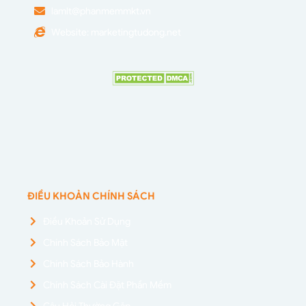
lamlt@phanmemmkt.vn
Website: marketingtudong.net
ĐIỀU KHOẢN CHÍNH SÁCH
Điều Khoản Sử Dụng
Chính Sách Bảo Mật
Chính Sách Bảo Hành
Chính Sách Cài Đặt Phần Mềm