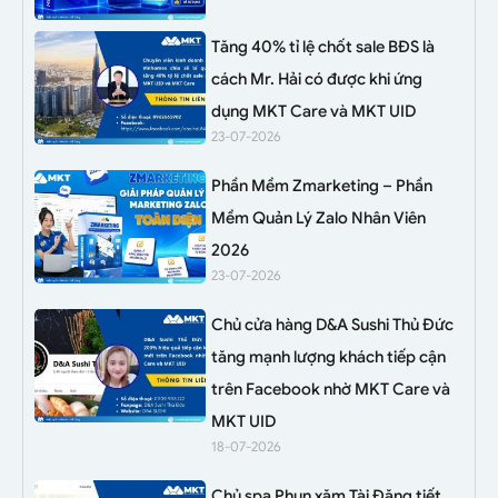
Tăng 40% tỉ lệ chốt sale BĐS là
cách Mr. Hải có được khi ứng
dụng MKT Care và MKT UID
23-07-2026
Phần Mềm Zmarketing – Phần
Mềm Quản Lý Zalo Nhân Viên
2026
23-07-2026
Chủ cửa hàng D&A Sushi Thủ Đức
tăng mạnh lượng khách tiếp cận
trên Facebook nhờ MKT Care và
MKT UID
18-07-2026
Chủ spa Phun xăm Tài Đặng tiết