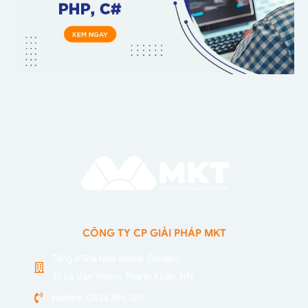
CÔNG TY CP GIẢI PHÁP MKT
Tầng 4 Toà Nhà Stellar Garden,
35 Lê Văn Thiêm, Thanh Xuân, HN
Hotline: 0814.496.120