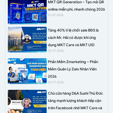
MKT QR Generation – Tạo mã QR
online miễn phí, nhanh chóng 2026
31-07-2026
Tăng 40% tỉ lệ chốt sale BĐS là
cách Mr. Hải có được khi ứng
dụng MKT Care và MKT UID
23-07-2026
Phần Mềm Zmarketing – Phần
Mềm Quản Lý Zalo Nhân Viên
2026
23-07-2026
Chủ cửa hàng D&A Sushi Thủ Đức
tăng mạnh lượng khách tiếp cận
trên Facebook nhờ MKT Care và