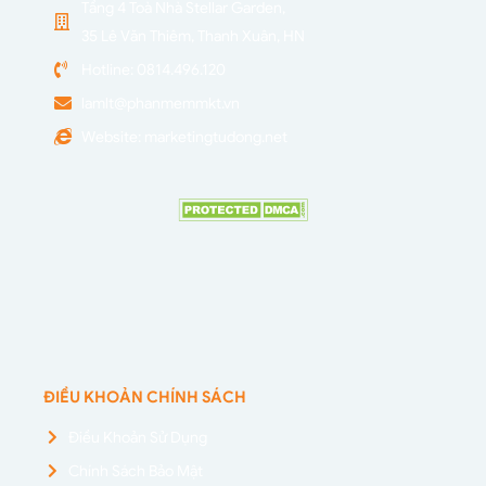
Tầng 4 Toà Nhà Stellar Garden,
35 Lê Văn Thiêm, Thanh Xuân, HN
Hotline: 0814.496.120
lamlt@phanmemmkt.vn
Website: marketingtudong.net
ĐIỀU KHOẢN CHÍNH SÁCH
Điều Khoản Sử Dụng
Chính Sách Bảo Mật