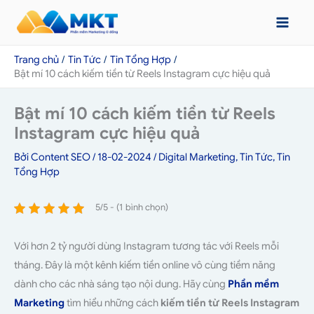
Nhảy
tới
nội
Trang chủ
Tin Tức
Tin Tổng Hợp
dung
Bật mí 10 cách kiếm tiền từ Reels Instagram cực hiệu quả
Bật mí 10 cách kiếm tiền từ Reels
Instagram cực hiệu quả
Bởi
Content SEO
/
18-02-2024
/
Digital Marketing
,
Tin Tức
,
Tin
Tổng Hợp
5/5 - (1 bình chọn)
Với hơn 2 tỷ người dùng Instagram tương tác với Reels mỗi
tháng. Đây là một kênh kiếm tiền online vô cùng tiềm năng
dành cho các nhà sáng tạo nội dung. Hãy cùng
Phần mềm
Marketing
tìm hiểu những cách
kiếm tiền từ Reels Instagram