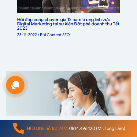
Hỏi đáp cùng chuyên gia 12 năm trong lĩnh vực
Digital Marketing tại sự kiện Đột phá doanh thu Tết
2023
23-11-2022
/ Bởi
Content SEO
HỖ TRỢ KINH DOANH
HOTLINE hỗ trợ 24/7:
0814.496.120 (Mr. Tùng Lâm)