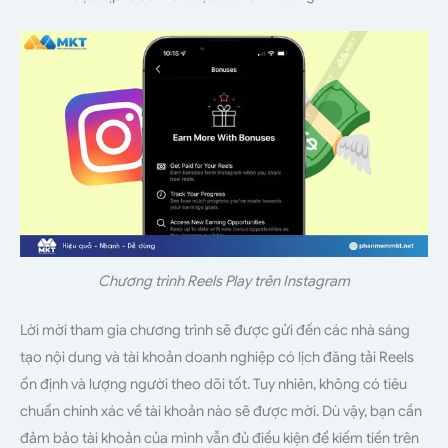
Chương trình Reels Play trên Instagram
Lời mời tham gia chương trình sẽ được gửi đến các nhà sáng
tạo nội dung và tài khoản doanh nghiệp có lịch đăng tải Reels
ổn định và lượng người theo dõi tốt. Tuy nhiên, không có tiêu
chuẩn chính xác về tài khoản nào sẽ được mời. Dù vậy, bạn cần
đảm bảo tài khoản của mình vẫn đủ điều kiện để kiếm tiền trên