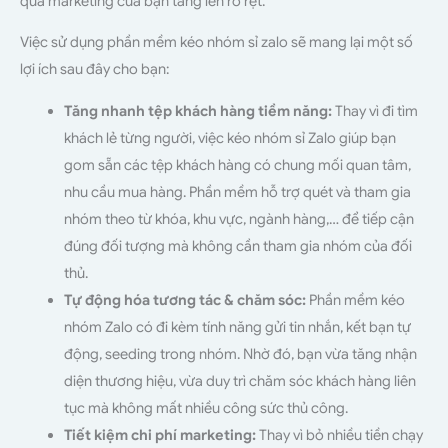
quả marketing của bạn tăng lên rõ rệt.
Việc sử dụng phần mềm kéo nhóm sỉ zalo sẽ mang lại một số
lợi ích sau đây cho bạn:
Tăng nhanh tệp khách hàng tiềm năng:
Thay vì đi tìm
khách lẻ từng người, việc kéo nhóm sỉ Zalo giúp bạn
gom sẵn các tệp khách hàng có chung mối quan tâm,
nhu cầu mua hàng. Phần mềm hỗ trợ quét và tham gia
nhóm theo từ khóa, khu vực, ngành hàng,… để tiếp cận
đúng đối tượng mà không cần tham gia nhóm của đối
thủ.
Tự động hóa tương tác & chăm sóc:
Phần mềm kéo
nhóm Zalo có đi kèm tính năng gửi tin nhắn, kết bạn tự
động, seeding trong nhóm. Nhờ đó, bạn vừa tăng nhận
diện thương hiệu, vừa duy trì chăm sóc khách hàng liên
tục mà không mất nhiều công sức thủ công.
Tiết kiệm chi phí marketing:
Thay vì bỏ nhiều tiền chạy