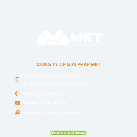
CÔNG TY CP GIẢI PHÁP MKT
Tầng 4 Toà Nhà Stellar Garden,
35 Lê Văn Thiêm, Thanh Xuân, HN
Hotline: 0814.496.120
lamlt@phanmemmkt.vn
Website: marketingtudong.net