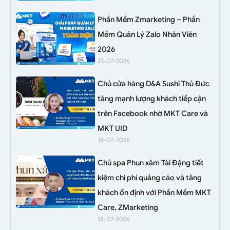
Phần Mềm Zmarketing – Phần
Mềm Quản Lý Zalo Nhân Viên
2026
23-07-2026
Chủ cửa hàng D&A Sushi Thủ Đức
tăng mạnh lượng khách tiếp cận
trên Facebook nhờ MKT Care và
MKT UID
18-07-2026
Chủ spa Phun xăm Tài Đặng tiết
kiệm chi phí quảng cáo và tăng
khách ổn định với Phần Mềm MKT
Care, ZMarketing
18-07-2026