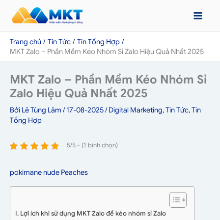
Nhảy
tới
nội
Trang chủ
Tin Tức
Tin Tổng Hợp
dung
MKT Zalo – Phần Mềm Kéo Nhóm Sỉ Zalo Hiệu Quả Nhất 2025
MKT Zalo – Phần Mềm Kéo Nhóm Sỉ
Zalo Hiệu Quả Nhất 2025
Bởi
Lê Tùng Lâm
/
17-08-2025
/
Digital Marketing
,
Tin Tức
,
Tin
Tổng Hợp
5/5 - (1 bình chọn)
pokimane nude Peaches
I. Lợi ích khi sử dụng MKT Zalo để kéo nhóm sỉ Zalo