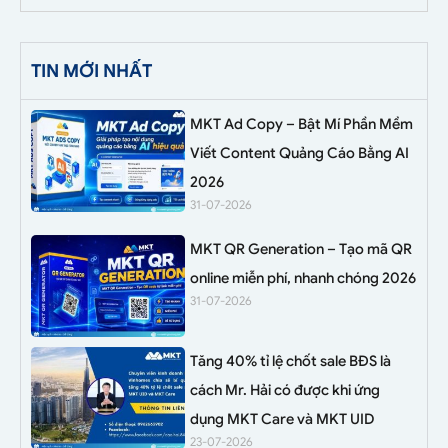
TIN MỚI NHẤT
MKT Ad Copy – Bật Mí Phần Mềm
Viết Content Quảng Cáo Bằng AI
2026
31-07-2026
MKT QR Generation – Tạo mã QR
online miễn phí, nhanh chóng 2026
31-07-2026
Tăng 40% tỉ lệ chốt sale BĐS là
cách Mr. Hải có được khi ứng
dụng MKT Care và MKT UID
23-07-2026