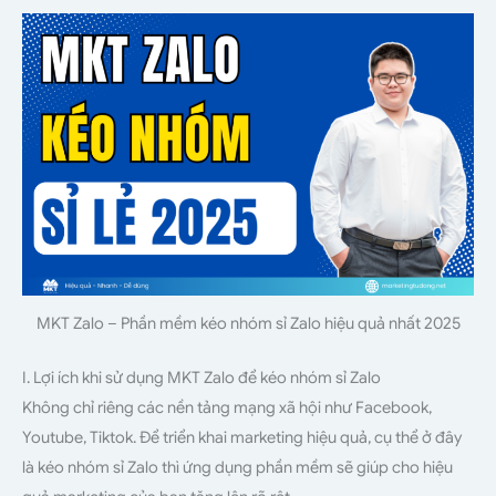
MKT Zalo – Phần mềm kéo nhóm sỉ Zalo hiệu quả nhất 2025
I. Lợi ích khi sử dụng MKT Zalo để kéo nhóm sỉ Zalo
Không chỉ riêng các nền tảng mạng xã hội như Facebook,
Youtube, Tiktok. Để triển khai marketing hiệu quả, cụ thể ở đây
là kéo nhóm sỉ Zalo thì ứng dụng phần mềm sẽ giúp cho hiệu