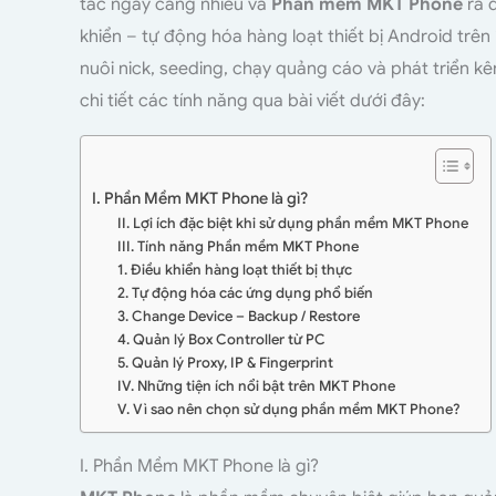
tác ngày càng nhiều và
Phần mềm
MKT Phone
ra 
khiển – tự động hóa hàng loạt thiết bị Android trên
nuôi nick, seeding, chạy quảng cáo và phát triển 
chi tiết các tính năng qua bài viết dưới đây:
I. Phần Mềm MKT Phone là gì?
II. Lợi ích đặc biệt khi sử dụng phần mềm MKT Phone
III. Tính năng Phần mềm MKT Phone
1. Điều khiển hàng loạt thiết bị thực
2. Tự động hóa các ứng dụng phổ biến
3. Change Device – Backup / Restore
4. Quản lý Box Controller từ PC
5. Quản lý Proxy, IP & Fingerprint
IV. Những tiện ích nổi bật trên MKT Phone
V. Vì sao nên chọn sử dụng phần mềm MKT Phone?
I. Phần Mềm MKT Phone là gì?