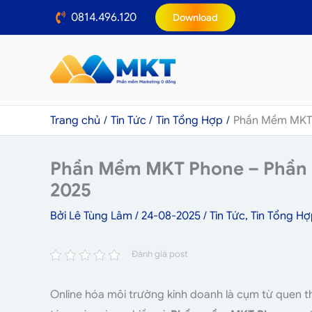
Nhảy
0814.496.120
Download
tới
nội
dung
Trang chủ
Tin Tức
Tin Tổng Hợp
Phần Mềm MKT 
Phần Mềm MKT Phone – Phần 
2025
Bởi
Lê Tùng Lâm
/
24-08-2025
/
Tin Tức
,
Tin Tổng Hợ
Đánh giá post
Online hóa môi trường kinh doanh là cụm từ quen t