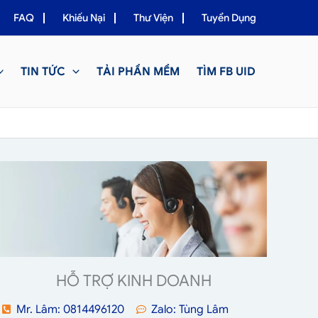
FAQ
Khiếu Nại
Thư Viện
Tuyển Dụng
TIN TỨC
TẢI PHẦN MỀM
TÌM FB UID
HỖ TRỢ KINH DOANH
Mr. Lâm: 0814496120
Zalo: Tùng Lâm