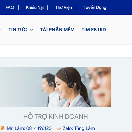
FAQ
Khiếu Nại
Thư Viện
Tuyển Dụng
TIN TỨC
TẢI PHẦN MỀM
TÌM FB UID
HỖ TRỢ KINH DOANH
Mr. Lâm: 0814496120
Zalo: Tùng Lâm