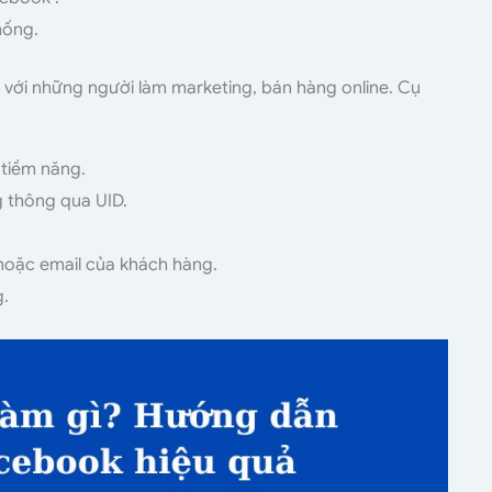
hống.
 với những người làm marketing, bán hàng online. Cụ
tiềm năng.
g thông qua UID.
hoặc email của khách hàng.
g.