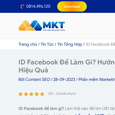
Nhảy
0814.496.120
Download
tới
nội
dung
Trang chủ
Tin Tức
Tin Tổng Hợp
ID Facebook Đ
ID Facebook Để Làm Gì? Hướn
Hiệu Quả
Bởi
Content SEO
/
28-09-2023
/
Phần mềm Marketi
5/5 - (2 bình chọn)
ID Facebook để làm gì?
Làm thế nào để tìm UID tà