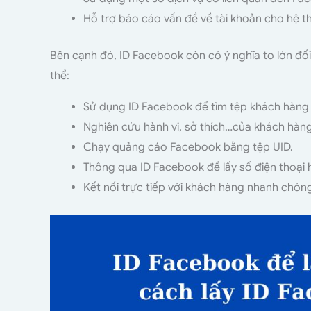
Hỗ trợ báo cáo vấn đề về tài khoản cho hệ t
Bên cạnh đó, ID Facebook còn có ý nghĩa to lớn đối
thể:
Sử dụng ID Facebook để tìm tệp khách hàng 
Nghiên cứu hành vi, sở thích…của khách hàn
Chạy quảng cáo Facebook bằng tệp UID.
Thông qua ID Facebook để lấy số điện thoại 
Kết nối trực tiếp với khách hàng nhanh chón