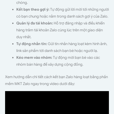
chóng.
Kết bạn theo gợi ý:
Tự động gửi lời mời tới những người
có bạn chung hoặc nằm trong danh sách gợi ý của Zalo.
Quản lý đa tài khoản:
Hỗ trợ đăng nhập và điều khiển
hàng trăm tài khoản Zalo cùng lúc trên một giao diện
duy nhất.
Tự động nhắn tin:
Gửi tin nhắn hàng loạt kèm hình ảnh,
link sản phẩm tới danh sách bạn bè hoặc người lạ.
Kéo mem vào nhóm:
Tự động mời bạn bè vào các
nhóm bán hàng để xây dựng cộng đồng.
Xem hướng dẫn chi tiết cách kết bạn Zalo hàng loạt bằng phần
mềm MKT Zalo ngay trong video dưới đây: