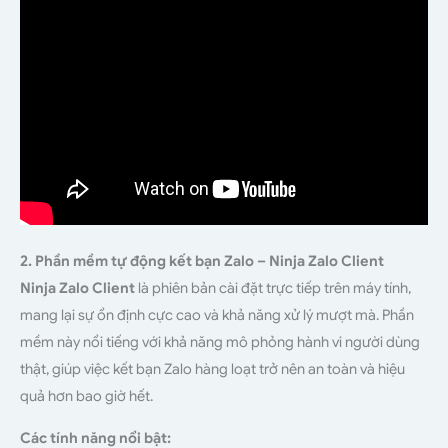
2. Phần mềm tự động kết bạn Zalo – Ninja Zalo Client
Ninja Zalo Client
là phiên bản cài đặt trực tiếp trên máy tính,
mang lại sự ổn định cực cao và khả năng xử lý mượt mà. Phần
mềm này nổi tiếng với khả năng mô phỏng hành vi người dùng
thật, giúp việc kết bạn Zalo hàng loạt trở nên an toàn và hiệu
quả hơn bao giờ hết.
Các tính năng nổi bật: