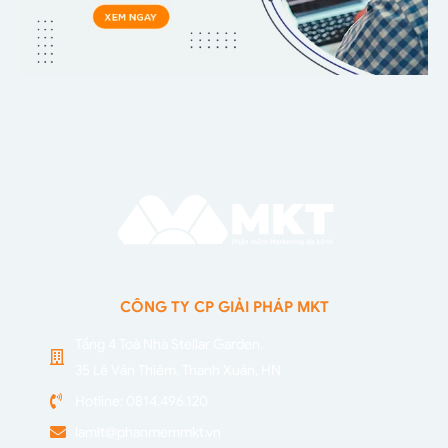
CÔNG TY CP GIẢI PHÁP MKT
Tầng 4 Toà Nhà Stellar Garden,
35 Lê Văn Thiêm, Thanh Xuân, HN
Hotline: 0814.496.120
lamlt@phanmemmkt.vn