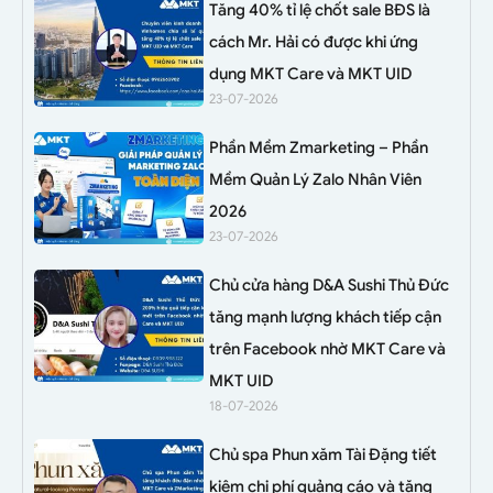
Tăng 40% tỉ lệ chốt sale BĐS là
cách Mr. Hải có được khi ứng
dụng MKT Care và MKT UID
23-07-2026
Phần Mềm Zmarketing – Phần
Mềm Quản Lý Zalo Nhân Viên
2026
23-07-2026
Chủ cửa hàng D&A Sushi Thủ Đức
tăng mạnh lượng khách tiếp cận
trên Facebook nhờ MKT Care và
MKT UID
18-07-2026
Chủ spa Phun xăm Tài Đặng tiết
kiệm chi phí quảng cáo và tăng