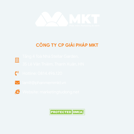
CÔNG TY CP GIẢI PHÁP MKT
Tầng 4 Toà Nhà Stellar Garden,
35 Lê Văn Thiêm, Thanh Xuân, HN
Hotline: 0814.496.120
lamlt@phanmemmkt.vn
Website: marketingtudong.net