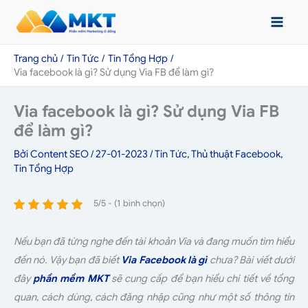
Nhảy
tới
nội
Trang chủ
Tin Tức
Tin Tổng Hợp
dung
Via facebook là gì? Sử dụng Via FB để làm gì?
Via facebook là gì? Sử dụng Via FB
để làm gì?
Bởi
Content SEO
/
27-01-2023
/
Tin Tức
,
Thủ thuật Facebook
,
Tin Tổng Hợp
5/5 - (1 bình chọn)
Nếu bạn đã từng nghe đến tài khoản Via và đang muốn tìm hiểu
đến nó. Vậy bạn đã biết
Via Facebook là gì
chưa? Bài viết dưới
đây
phần mềm MKT
sẽ cung cấp để bạn hiểu chi tiết về tổng
quan, cách dùng, cách đăng nhập cũng như một số thông tin