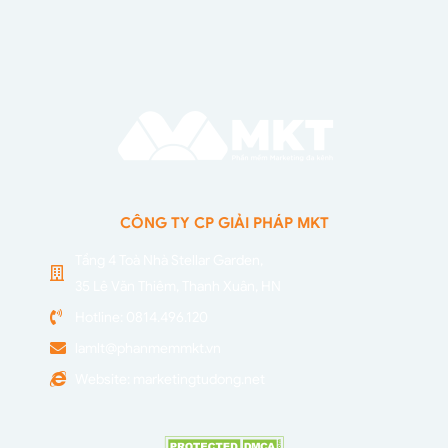
CÔNG TY CP GIẢI PHÁP MKT
Tầng 4 Toà Nhà Stellar Garden,
35 Lê Văn Thiêm, Thanh Xuân, HN
Hotline: 0814.496.120
lamlt@phanmemmkt.vn
Website: marketingtudong.net